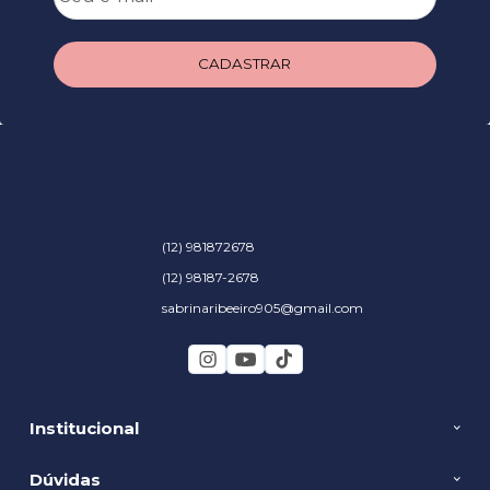
CADASTRAR
(12) 981872678
(12) 98187-2678
sabrinaribeeiro905@gmail.com
Institucional
Dúvidas