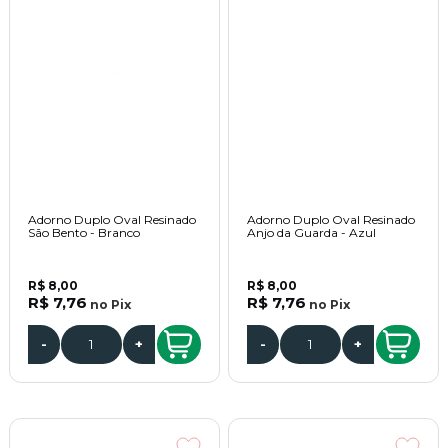
Adorno Duplo Oval Resinado
Adorno Duplo Oval Resinado
São Bento - Branco
Anjo da Guarda - Azul
R$ 8,00
R$ 8,00
R$ 7,76
R$ 7,76
no
Pix
no
Pix
-
+
-
+