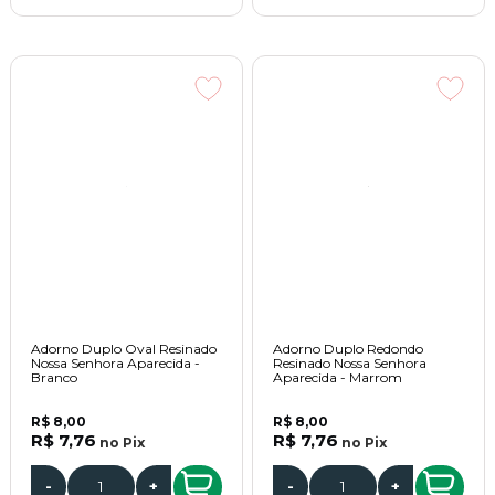
Adorno Duplo Oval Resinado
Adorno Duplo Redondo
Nossa Senhora Aparecida -
Resinado Nossa Senhora
Branco
Aparecida - Marrom
R$ 8,00
R$ 8,00
R$ 7,76
R$ 7,76
no
Pix
no
Pix
-
+
-
+