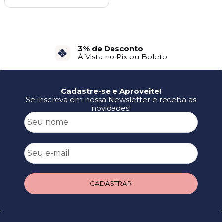
3% de Desconto
À Vista no Pix ou Boleto
Cadastre-se e Aproveite!
Se inscreva em nossa Newsletter e receba as
novidades!
CADASTRAR