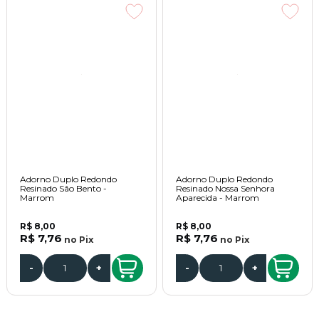
Adorno Duplo Redondo
Adorno Duplo Redondo
Resinado São Bento -
Resinado Nossa Senhora
Marrom
Aparecida - Marrom
R$ 8,00
R$ 8,00
R$ 7,76
R$ 7,76
no
Pix
no
Pix
-
+
-
+