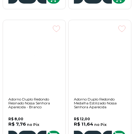
Adorno Duplo Redondo
Adorno Duplo Redondo
Resinado Nossa Senhora
Medalha Estilizado Nossa
Aparecida - Branco
Senhora Aparecida
R$ 8,00
R$ 12,00
R$ 7,76
R$ 11,64
no
Pix
no
Pix