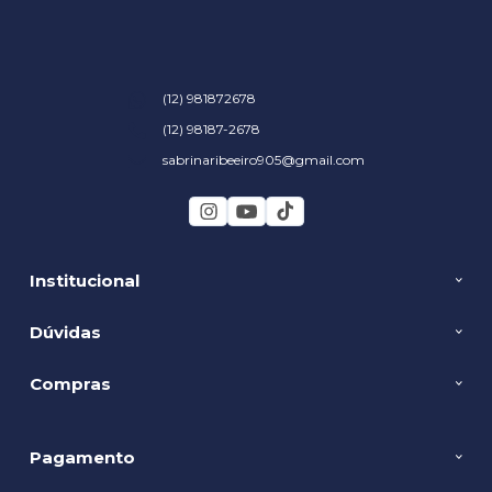
(12) 981872678
(12) 98187-2678
sabrinaribeeiro905@gmail.com
Institucional
Dúvidas
Compras
Pagamento