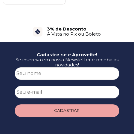
3% de Desconto
Parcele em até 10X
À Vista no Pix ou Boleto
No Cartão de Crédito
Cadastre-se e Aproveite!
Se inscreva em nossa Newsletter e receba as
novidades!
CADASTRAR