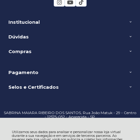
Institucional
Dúvidas
Compras
Pagamento
Selos e Certificados
SABRINA MAIARA RIBEIRO DOS SANTOS, Rua João Matuk - 29 - Centro
- 12575-052 - Aparecida - SP
CNPJ: 45.511.546/0001-45 | © Todos os direitos reservados - Abençoada Loja
Católica - 2026
Utilizamos seus dados para analisar e personalizar nossa loja virtual
durante a sua navegação e em serviços de terceiros parceiros. Ao
navegar pela loja virtual, você nos autoriza a coletar tais informações