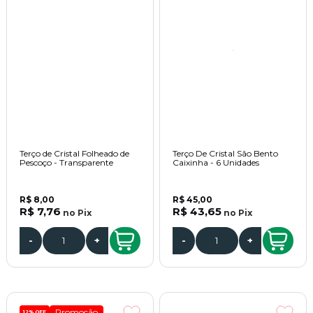
Terço de Cristal Folheado de
Terço De Cristal São Bento
Pescoço - Transparente
Caixinha - 6 Unidades
R$ 8,00
R$ 45,00
R$ 7,76
R$ 43,65
no
Pix
no
Pix
-
+
-
+
Promoção
12%
OFF