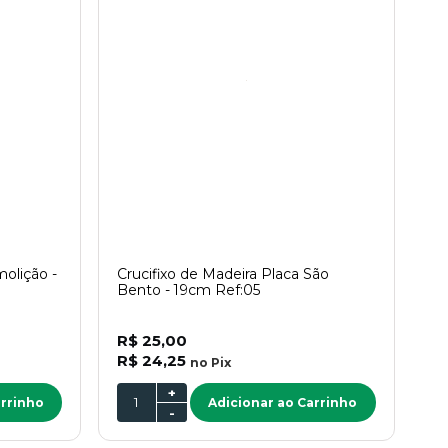
olição -
Crucifixo de Madeira Placa São
Bento - 19cm Ref:05
R$ 25,00
R$ 24,25
no
Pix
+
arrinho
Adicionar ao Carrinho
-