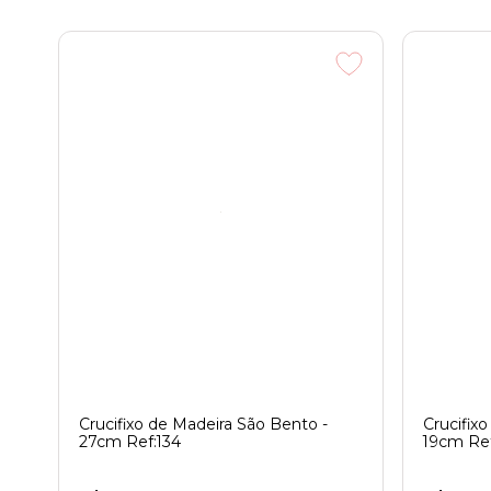
Crucifixo de Madeira São Bento -
Crucifix
27cm Ref:134
19cm Ref