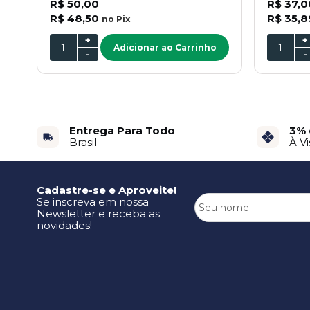
R$ 50,00
R$ 37,0
R$ 48,50
R$ 35,8
no
Pix
+
+
Adicionar ao Carrinho
-
-
Entrega Para Todo
3% 
Brasil
À Vi
Cadastre-se e Aproveite!
Se inscreva em nossa
Newsletter e receba as
novidades!