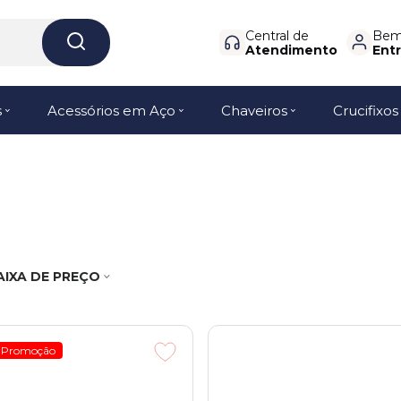
Central de
Bem-
Atendimento
Entr
s
Acessórios em Aço
Chaveiros
Crucifixos
AIXA DE PREÇO
Promoção