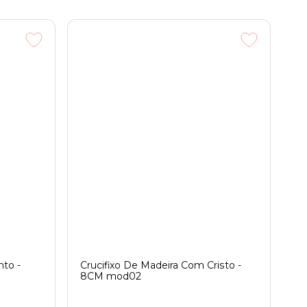
nto -
Crucifixo De Madeira Com Cristo -
8CM mod02