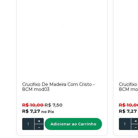
Crucifixo De Madeira Com Cristo -
Crucifix
8CM mod03
8CM mo
R$ 10,00
R$ 7,50
R$ 10,
R$ 7,27
R$ 7,27
no
Pix
+
+
Adicionar ao Carrinho
-
-