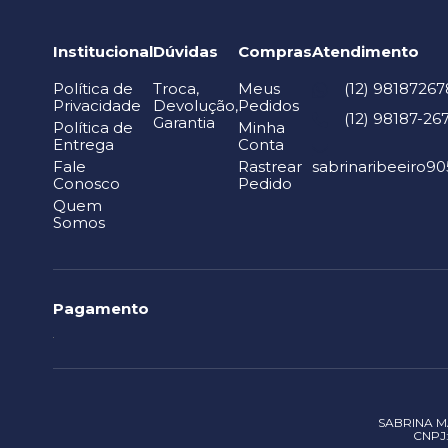
Institucional
Dúvidas
Compras
Atendimento
Política de
Troca,
Meus
(12) 98187267
Privacidade
Devolução,
Pedidos
(12) 98187-26
Garantia
Política de
Minha
Entrega
Conta
Fale
Rastrear
sabrinaribeeiro
Conosco
Pedido
Quem
Somos
Pagamento
SABRINA MA
CNPJ: 