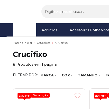
Menu
Adornos
Acessórios Folheado
Página Inicial
Crucifixos
Crucifixo
Crucifixo
8
Produtos em
1
página
FILTRAR POR:
MARCA
COR
TAMANHO
F
Promoção
25%
OFF
25%
OFF