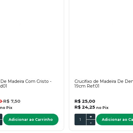
o De Madeira Com Cristo -
Crucifixo de Madeira De Dem
d01
19cm Ref:01
00
R$ 7,50
R$ 25,00
R$ 24,25
no
Pix
no
Pix
+
Adicionar ao Carrinho
Adicionar ao C
-