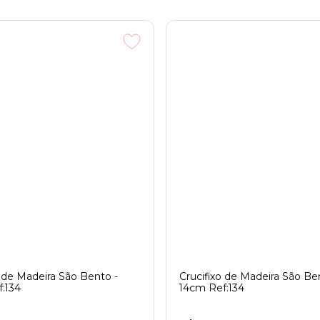
o de Madeira São Bento -
Crucifixo de Madeira São Be
:134
14cm Ref:134