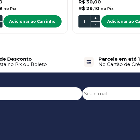
0
R$ 30,00
9
R$ 29,10
no
Pix
no
Pix
+
Adicionar ao Carrinho
Adicionar ao C
-
de Desconto
Parcele em até 
sta no Pix ou Boleto
No Cartão de Cré