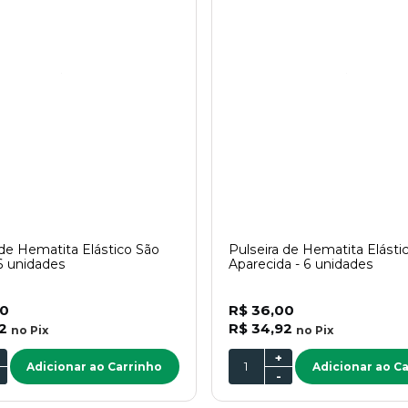
 de Hematita Elástico São
Pulseira de Hematita Elásti
6 unidades
Aparecida - 6 unidades
00
R$ 36,00
2
R$ 34,92
no
Pix
no
Pix
+
Adicionar ao Carrinho
Adicionar ao C
-