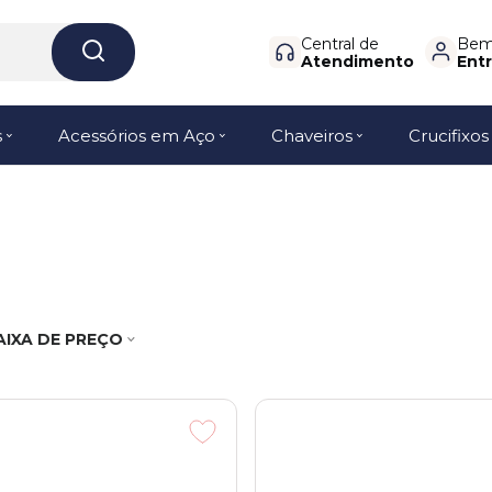
Central de
Bem-
Atendimento
Entr
s
Acessórios em Aço
Chaveiros
Crucifixos
AIXA DE PREÇO