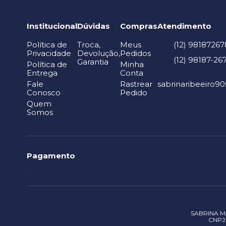
Institucional
Dúvidas
Compras
Atendimento
Política de
Troca,
Meus
(12) 98187267
Privacidade
Devolução,
Pedidos
(12) 98187-26
Garantia
Política de
Minha
Entrega
Conta
Fale
Rastrear
sabrinaribeeiro
Conosco
Pedido
Quem
Somos
Pagamento
SABRINA MA
CNPJ: 