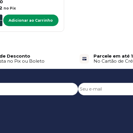
00
2
no
Pix
Adicionar ao Carrinho
de Desconto
Parcele em até 
sta no Pix ou Boleto
No Cartão de Cré