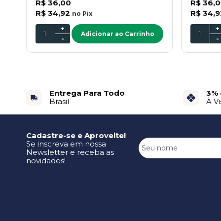
R$ 36,00
R$ 36,
R$ 34,92
R$ 34,9
no
Pix
+
+
Adicionar ao Carrinho
-
-
Entrega Para Todo
3% 
Brasil
À Vi
Cadastre-se e Aproveite!
Se inscreva em nossa
Newsletter e receba as
novidades!