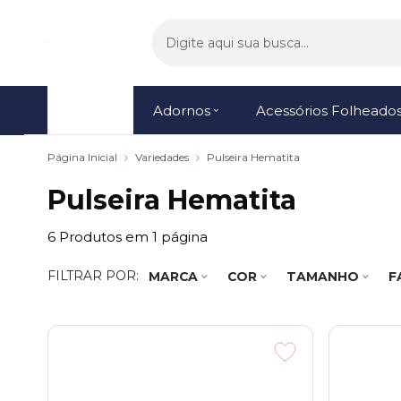
Menu
Adornos
Acessórios Folheado
Página Inicial
Variedades
Pulseira Hematita
Pulseira Hematita
6
Produtos em
1
página
FILTRAR POR:
MARCA
COR
TAMANHO
F