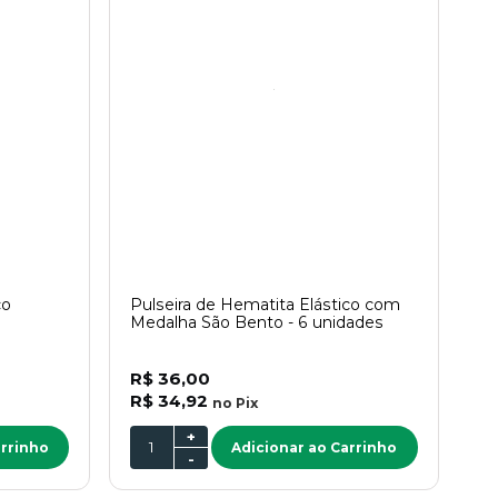
co
Pulseira de Hematita Elástico com
Medalha São Bento - 6 unidades
R$ 36,00
R$ 34,92
no
Pix
+
arrinho
Adicionar ao Carrinho
-