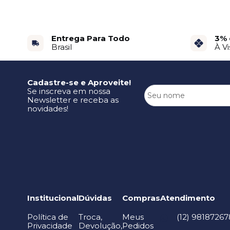
Entrega Para Todo
3% 
Brasil
À Vi
Cadastre-se e Aproveite!
Se inscreva em nossa
Newsletter e receba as
novidades!
Institucional
Dúvidas
Compras
Atendimento
Política de
Troca,
Meus
(12) 98187267
Privacidade
Devolução,
Pedidos