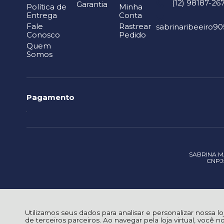
(12) 98187-26
Garantia
Política de
Minha
Entrega
Conta
Fale
Rastrear
sabrinaribeeiro
Conosco
Pedido
Quem
Somos
Pagamento
SABRINA MA
CNPJ: 
Utilizamos seus dados para analisar e personalizar nossa l
de terceiros parceiros. Ao navegar pela loja virtual, você n