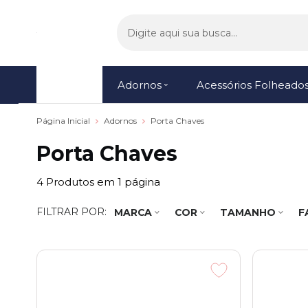
Menu
Adornos
Acessórios Folheado
Página Inicial
Adornos
Porta Chaves
Porta Chaves
4
Produtos em
1
página
FILTRAR POR:
MARCA
COR
TAMANHO
F