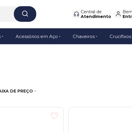
Central de
Bem-
Atendimento
Entr
s
Acessórios em Aço
Chaveiros
Crucifixos
AIXA DE PREÇO