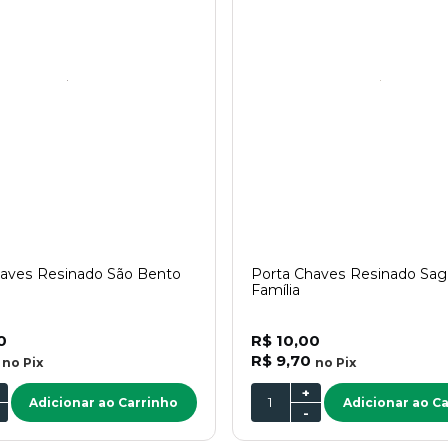
haves Resinado São Bento
Porta Chaves Resinado Sag
Família
0
R$ 10,00
R$ 9,70
no
Pix
no
Pix
+
Adicionar ao Carrinho
Adicionar ao C
-