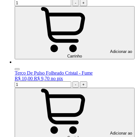
-
+
Adicionar ao
Carrinho
Terço De Pulso Folheado Cristal - Fume
R$ 10,00
R$ 9,70
no
pix
-
+
Adicionar ao