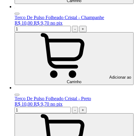
Carrinho
Terço De Pulso Folheado Cristal - Champanhe
R$ 10,00
R$ 9,70
no
pix
-
+
Adicionar ao
Carrinho
Terço De Pulso Folheado Cristal - Preto
R$ 10,00
R$ 9,70
no
pix
-
+