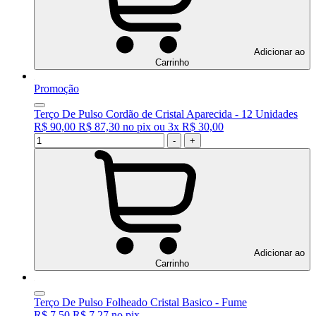
Adicionar ao
Carrinho
Promoção
Terço De Pulso Cordão de Cristal Aparecida - 12 Unidades
R$ 90,00
R$ 87,30
no
pix
ou
3x
R$ 30,00
-
+
Adicionar ao
Carrinho
Terço De Pulso Folheado Cristal Basico - Fume
R$ 7,50
R$ 7,27
no
pix