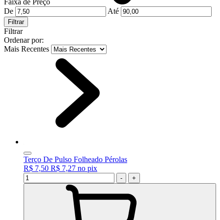
Faixa de Preço
De
Até
Filtrar
Filtrar
Ordenar por:
Mais Recentes
Terço De Pulso Folheado Pérolas
R$ 7,50
R$ 7,27
no
pix
-
+