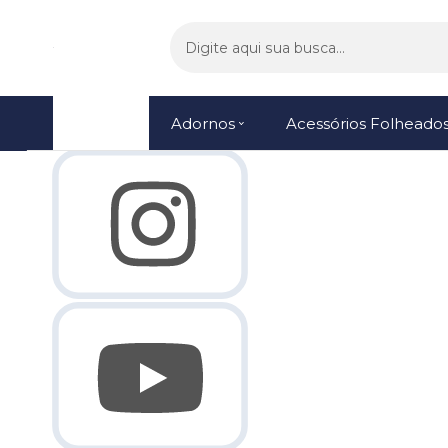
Olá Visitante!
Acesse sua conta e pedidos
Página Inicial
Quem Somos
Como Comprar
Fale Conosco
Lista de
Menu
Adornos
Acessórios Folheado
Favoritos