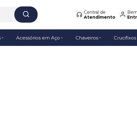
Central de
Bem-
Atendimento
Entr
s
Acessórios em Aço
Chaveiros
Crucifixos