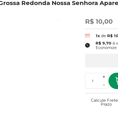
 Grossa Redonda Nossa Senhora Aparec
R$ 10,00
1x
de
R$ 1
R$ 9,70
à 
Economize
+
-
Calcule Frete
Prazo