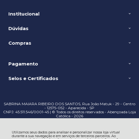
Institucional
Dúvidas
Compras
Pagamento
Selos e Certificados
SABRINA MAIARA RIBEIRO DOS SANTOS, Rua João Matuk - 29 - Centro
- 12575-052 - Aparecida - SP
CNPJ: 45.511.546/0001-45 | © Todos os direitos reservados - Abençoada Loja
Católica - 2026
Utilizamos seus dados para analisar e personalizar nossa loja virtual
durante a sua navegação e em serviços de terceiros parceiros. Ao