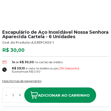
Escapulário de Aço Inoxidável Nossa Senhora
Aparecida Cartela - 6 Unidades
Cod. do Produto: A.03EPCX02-1
R$ 30,00
1x
de
R$ 30,00
no cartão de crédito
R$ 29,10
à vista no boleto ou pix
(3% Desconto)
Economize
R$ 0,90
Mais formas de pagamento
ADICIONAR AO CARRINHO
-
+