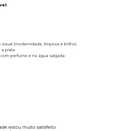
vel:
visual (modernidade, limpeza e brilho)
a prata
e com perfume e na água salgada
ade estou muito satisfeito