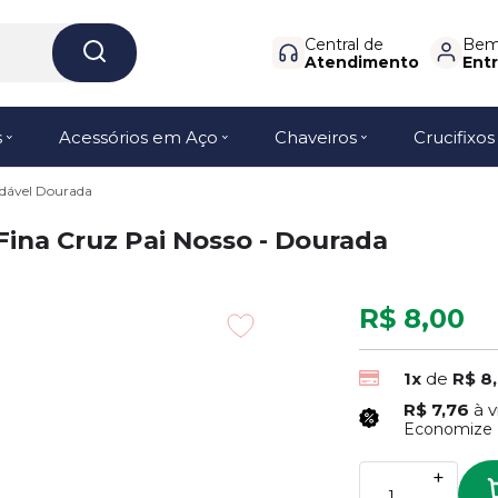
Central de
Bem-
Atendimento
Entr
s
Acessórios em Aço
Chaveiros
Crucifixos
idável Dourada
Fina Cruz Pai Nosso - Dourada
R$ 8,00
1x
de
R$ 8
R$ 7,76
à v
Economize
+