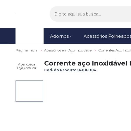
Menu
Adornos
Acessórios Folheado
Página Inicial
Acessórios em Aço Inoxidável
Correntes Aço Inox
Corrente aço Inoxidável 
Abençoada
Loja Católica
Cod. do Produto: A.01FD04