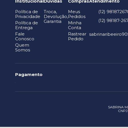
Institucional
Dúvidas
Compras
Atendimento
Política de
Troca,
Meus
(12) 98187267
Privacidade
Devolução,
Pedidos
(12) 98187-26
Garantia
Política de
Minha
Entrega
Conta
Fale
Rastrear
sabrinaribeeiro
Conosco
Pedido
Quem
Somos
Pagamento
SABRINA MA
CNPJ: 