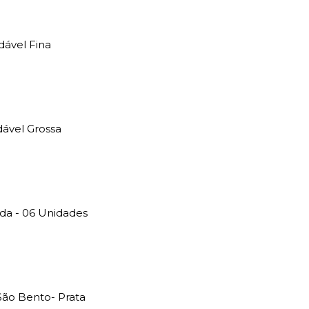
dável Fina
dável Grossa
ada - 06 Unidades
São Bento- Prata