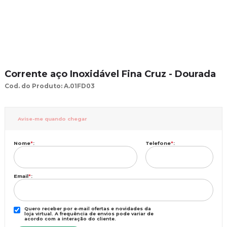
Corrente aço Inoxidável Fina Cruz - Dourada
Cod. do Produto: A.01FD03
Avise-me quando chegar
Nome
*
:
Telefone
*
:
Email
*
:
Quero receber por e-mail ofertas e novidades da
loja virtual. A frequência de envios pode variar de
acordo com a interação do cliente.