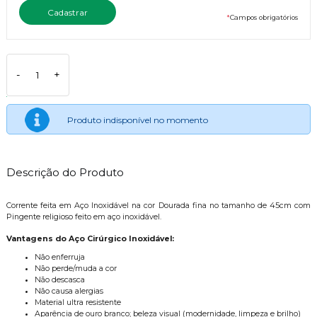
*
Campos obrigatórios
-
+
Produto indisponível no momento
Descrição do Produto
Corrente feita em Aço Inoxidável na cor Dourada fina no tamanho de 45cm com
Pingente religioso feito em aço inoxidável.
Vantagens do Aço Cirúrgico Inoxidável:
Não enferruja
Não perde/muda a cor
Não descasca
Não causa alergias
Material ultra resistente
Aparência de ouro branco; beleza visual (modernidade, limpeza e brilho)