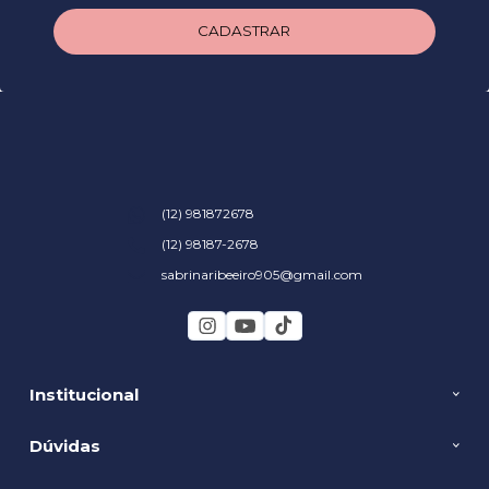
CADASTRAR
(12) 981872678
(12) 98187-2678
sabrinaribeeiro905@gmail.com
Institucional
Dúvidas