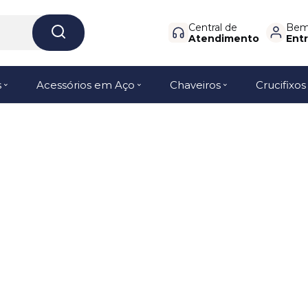
Central de
Bem-
Atendimento
Entr
s
Acessórios em Aço
Chaveiros
Crucifixos