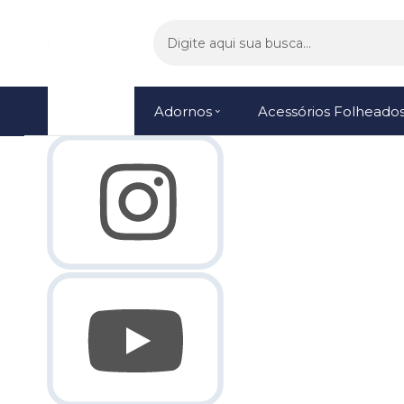
Olá Visitante!
Acesse sua conta e pedidos
Página Inicial
Quem Somos
Como Comprar
Fale Conosco
Lista de
Menu
Adornos
Acessórios Folheado
Favoritos