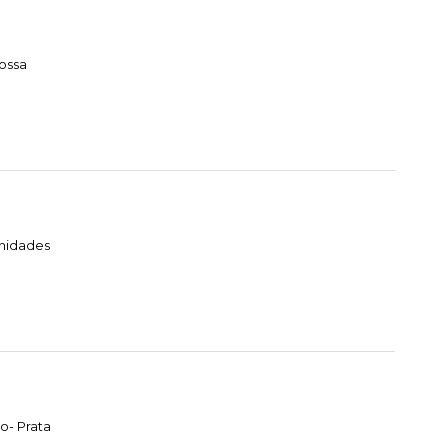
ossa
Unidades
o- Prata