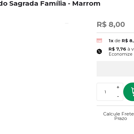
o Sagrada Família - Marrom
R$ 8,00
1x
de
R$ 8
R$ 7,76
à v
Economize
+
-
Calcule Frete
Prazo